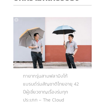
ทายาทรุ่นสามฟลามิงโก้
แบรนด์ร่มสัญชาติไทยอายุ 42
ปีผู้เชี่ยวชาญเรื่องร่มทุก
ประเภท – The Cloud