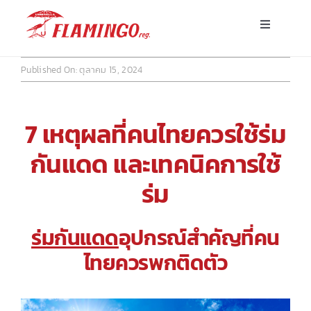
Skip
Toggle
to
Navigatio
content
หน้าแรก
Published On: ตุลาคม 15, 2024
ร่มพร้อมส่ง
7 เหตุผลที่คนไทยควรใช้ร่ม
ร่มโฆษณาสั่งผลิต
กันแดด และเทคนิคการใช้
ร่ม
ร่มอื่นๆ
ร่มกันแดด
อุปกรณ์สำคัญที่คน
ขาตั้ง
ไทยควรพกติดตัว
บทความ