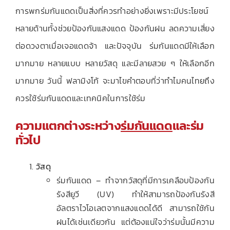
การพกร่มกันแดดเป็นสิ่งที่ควรทำอย่างยิ่งเพราะมีประโยชน์
หลายด้านทั้งช่วยป้องกันแสงแดด ป้องกันฝน ลดความเสี่ยง
ต่อดวงตาเมื่อเจอแดดจ้า และปัจจุบัน ร่มกันแดดมีให้เลือก
มากมาย หลายแบบ หลายวัสดุ และมีลายสวย ๆ ให้เลือกอีก
มากมาย วันนี้ ฟลามิงโก้ จะมาไขคำตอบที่ว่าทำไมคนไทยถึง
ควรใช้ร่มกันแดดและเทคนิคในการใช้ร่ม
ความแตกต่างระหว่าง
ร่มกันแดด
และร่ม
ทั่วไป
วัสดุ
ร่มกันแดด – ทำจากวัสดุที่มีการเคลือบป้องกัน
รังสียูวี (UV) ทำให้สามารถป้องกันรังสี
อัลตราไวโอเลตจากแสงแดดได้ดี สามารถใช้กัน
ฝนได้เช่นเดียวกัน แต่ต้องแน่ใจว่าร่มนั้นมีความ