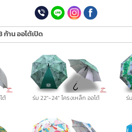
 8 ก้าน ออโต้เปิด
โต้
ร่ม 22″-24″ โครงเหล็ก ออโต้
ร่