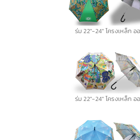
ร่ม 22″-24″ โครงเหล็ก ออ
ร่ม 22″-24″ โครงเหล็ก ออ