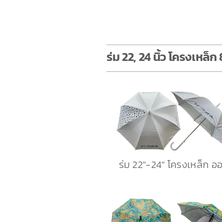
ร่ม 22, 24 นิ้ว โครงเหล็ก
ร่ม 22″-24″ โครงเหล็ก ออ