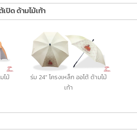
้เปิด ด้ามไม้เท้า
มไม้
ร่ม 24″ โครงเหล็ก ออโต้ ด้ามไม้
เท้า