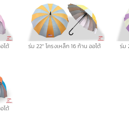
ออโต้
ร่ม 22″ โครงเหล็ก 16 ก้าน ออโต้
ร่ม
ออโต้