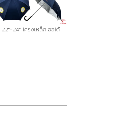
ม 22″-24″ โครงเหล็ก ออโต้