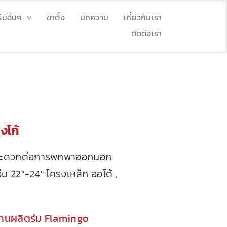
ร่มอื่นๆ
ขาตั้ง
บทความ
เกี่ยวกับเรา
ติดต่อเรา
งโก้
เบา สะดวกต่อการพกพาออกนอก
 22″-24″ โครงเหล็ก ออโต้ ,
านผลิตร่ม
Flamingo