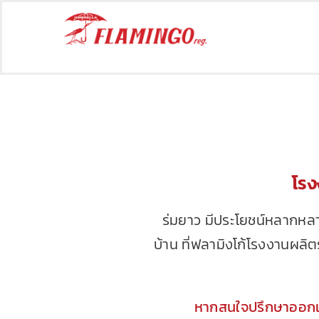
Skip
to
content
โรง
ร่มยาว มีประโยชน์หลากหลา
บ้าน ที่ฟลามิงโก้
โรงงานผลิต
หากสนใจปรึกษาออกแบ