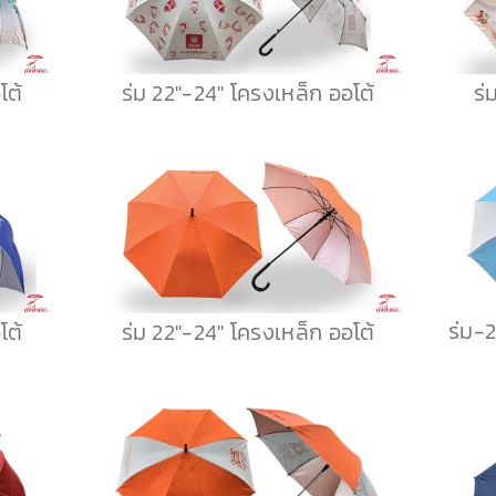
โต้
ร่ม 22″-24″ โครงเหล็ก ออโต้
ร่
ร่ม-
โต้
ร่ม 22″-24″ โครงเหล็ก ออโต้