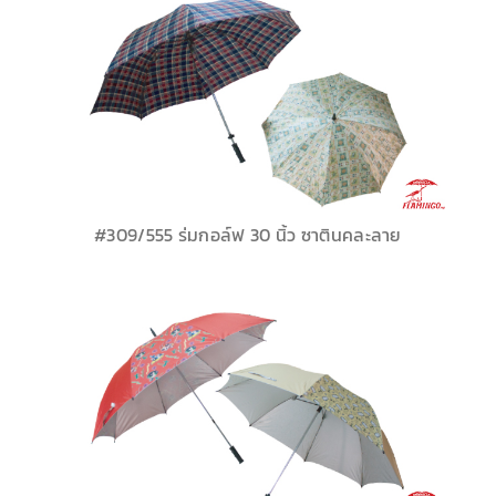
#309/555 ร่มกอล์ฟ 30 นิ้ว ซาตินคละลาย