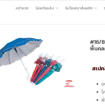
หน้าแรก
ร่มพร้อมส่ง
ร่มโฆษณาสั่งผลิต
#16/89
พื้นค
สเปคส
ข
โ
ผ