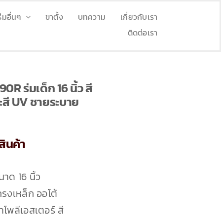
ร่มอื่นๆ
ขาตั้ง
บทความ
เกี่ยวกับเรา
ติดต่อเรา
0R ร่มเด็ก 16 นิ้ว สี
ละสี UV ชายระบาย
ินค้า
นาด 16 นิ้ว
ครงเหล็ก ออโต้
้าโพลีเอสเตอร์ สี