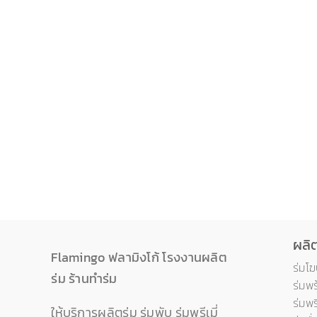
Total Views: 1,110
Daily Views: 3
ผลิ
Flamingo ฟลามิงโก้
โรงงานผลิต
ร่มโ
ร่ม
ร้านทำร่ม
ร่มพ
ร่มพร
ให้บริการผลิตร่ม
ร่มพับ
ร่มพรีเมี่