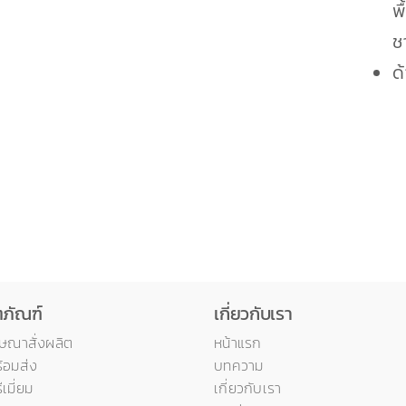
พ
ช
ด
ตภัณฑ์
เกี่ยวกับเรา
ฆษณาสั่งผลิต
หน้าแรก
ร้อมส่ง
บทความ
ีเมี่ยม
เกี่ยวกับเรา