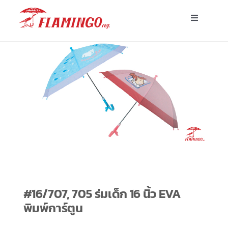
Skip
Toggle
to
Navigatio
content
หน้าแรก
ร่มพร้อมส่ง
ร่มโฆษณาสั่งผลิต
ร่มอื่นๆ
ขาตั้ง
#16/707, 705 ร่มเด็ก 16 นิ้ว EVA
พิมพ์การ์ตูน
บทความ