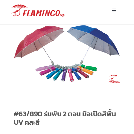
Skip
Toggle
to
Navigatio
content
หน้าแรก
ร่มพร้อมส่ง
ร่มโฆษณาสั่งผลิต
ร่มอื่นๆ
ขาตั้ง
#63/890 ร่มพับ 2 ตอน มือเปิดสีพื้น
UV คละสี
บทความ