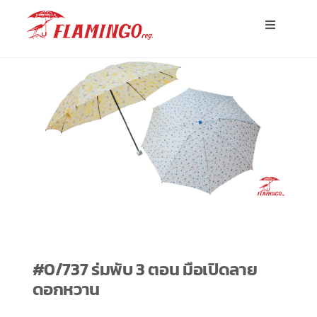
Skip
Toggle
to
Navigatio
content
หน้าแรก
ร่มพร้อมส่ง
ร่มโฆษณาสั่งผลิต
ร่มอื่นๆ
ขาตั้ง
#0/737 ร่มพับ 3 ตอน มือเปิดลาย
ดอกหวาน
บทความ