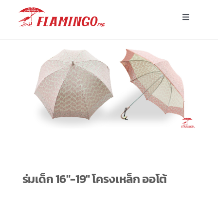
Skip
Toggle
to
Navigatio
content
หน้าแรก
ร่มพร้อมส่ง
ร่มโฆษณาสั่งผลิต
ร่มอื่นๆ
ขาตั้ง
ร่มเด็ก 16″-19″ โครงเหล็ก ออโต้
บทความ