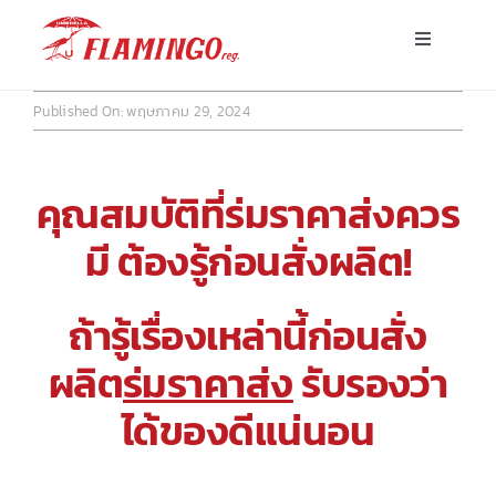
Skip
Toggle
to
Navigatio
content
หน้าแรก
Published On: พฤษภาคม 29, 2024
ร่มพร้อมส่ง
คุณสมบัติที่ร่มราคาส่งควร
ร่มโฆษณาสั่งผลิต
มี ต้องรู้ก่อนสั่งผลิต!
ร่มอื่นๆ
ถ้ารู้เรื่องเหล่านี้ก่อนสั่ง
ผลิต
ร่มราคาส่ง
รับรองว่า
ขาตั้ง
ได้ของดีแน่นอน
บทความ