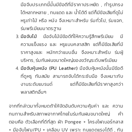
มือจีบประเภทนี้นั้นมีข้อดีที่มีราคาประหยัด , ทำรูปทรง
ได้หลากหลาย , ทนแดด และ น้ำได้ดี แต่ก็มีข้อเสียที่ดูไม่
หรูเท่าไม้ หรือ หนัง จึงเหมาะสำหรับ ร่มทั่วไป, ร่มแจก,
ร่มพรีเมียมมาตรฐาน
มือจับไม้
มือจับไม้มีข้อดีที่ให้ความรู้สึกพรีเมียม มี
ความแข็งแรง และ หรูแบบคลาสสิก แต่ก็มีข้อเสียที่มี
ราคาสูงและ หนักกว่าแบบอื่น จึงเหมาะสำหรับ ร่มผู้
บริหาร, ร่มกันฝนขนาดใหญ่ของขวัญระดับพรีเมียม
มือจับหุ้มหนัง (PU Leather)
มือจับหุ้มหนังนั้นมีข้อดี
ที่ดูหรู ทันสมัย สามารถจับได้กระชับมือ จึงเหมาะกับ
งานระดับแบรนด์ แต่ก็มีข้อเสียที่มีราคาสูงกว่า
พลาสติกอื่นๆ
จากที่กล่าวมาทั้งหมดถ้าให้จัดอันดับความคุ้มค่า และ ความ
ทนทานสำหรับสภาพอากาศไทยในร่มกันฝนขนาดใหญ่ คำ
ตอบคือ ตัวเลือกที่ดีที่สุด ผ้า Pongee + โครงไฟเบอร์กลาส
+ มือจับโฟม/PU + เคลือบ UV เพราะ ทนแดดแรงได้ดี , กัน