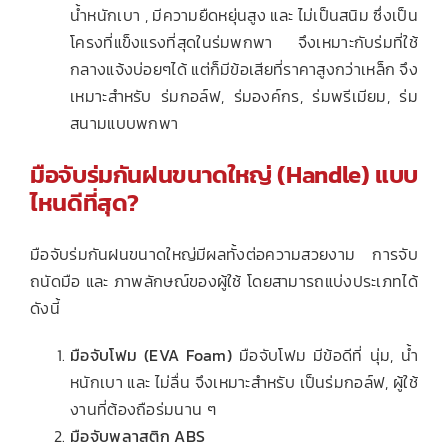
น้ำหนักเบา , มีความยืดหยุ่นสูง และ ไม่เป็นสนิม ซึ่งเป็น
โครงที่แข็งแรงที่สุดในร่มพกพา จึงเหมาะกับร่มที่ใช้
กลางแจ้งบ่อยๆได้ แต่ก็มีข้อเสียที่ราคาสูงกว่าเหล็ก จึง
เหมาะสำหรับ ร่มกอล์ฟ, ร่มองค์กร, ร่มพรีเมียม, ร่ม
สนามแบบพกพา
มือจับร่มกันฝนขนาดใหญ่ (Handle) แบบ
ไหนดีที่สุด?
มือจับร่มกันฝนขนาดใหญ่มีผลทั้งต่อความสวยงาม การจับ
ถนัดมือ และ ภาพลักษณ์ของผู้ใช้ โดยสามารถแบ่งประเภทได้
ดังนี้
มือจับโฟม (EVA Foam)
มือจับโฟม มีข้อดีที่ นุ่ม, น้ำ
หนักเบา และ ไม่ลื่น จึงเหมาะสำหรับ เป็นร่มกอล์ฟ, ผู้ใช้
งานที่ต้องถือร่มนาน ๆ
มือจับพลาสติก ABS