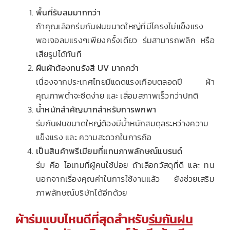
พื้นที่รับลมมากกว่า
ถ้าคุณเลือกร่มกันฝนขนาดใหญ่ที่มีโครงไม่แข็งแรง
พอเจอลมแรงๆเพียงครั้งเดียว ร่มสามารถพลิก หรือ
เสียรูปได้ทันที
ผืนผ้าต้องทนรังสี UV มากกว่า
เนื่องจากประเทศไทยมีแดดแรงเกือบตลอดปี ผ้า
คุณภาพต่ำจะซีดง่าย และ เสื่อมสภาพเร็วกว่าปกติ
น้ำหนักสำคัญมากสำหรับการพกพา
ร่มกันฝนขนาดใหญ่ต้องมีน้ำหนักสมดุลระหว่างความ
แข็งแรง และ ความสะดวกในการถือ
เป็นสินค้าพรีเมียมที่แทนภาพลักษณ์แบรนด์
ร่ม คือ ไอเทมที่ผู้คนใช้บ่อย ถ้าเลือกวัสดุที่ดี และ ทน
นอกจากเรื่องคุณค่าในการใช้งานแล้ว ยังช่วยเสริม
ภาพลักษณ์บริษัทได้อีกด้วย
ผ้าร่มแบบไหนดีที่สุดสำหรับ
ร่มกันฝน