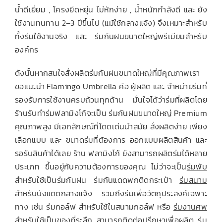
น้ำดีเยี่ยม , โครงยืดหยุ่น ไม่หักง่าย , น้ำหนักกำลังดี และ ยัง
ใช้งานทนทาน 2–3 ปีขึ้นไป (แม้ใช้กลางแจ้ง) จึงเหมาะสำหรับ
ทั้งร่มใช้งานจริง และ ร่มกันฝนขนาดใหญ่พรีเมียมสำหรับ
องค์กร
ดังนั้นหากสนใจสั่งผลิตร่มกันฝนขนาดใหญ่ที่มีคุณภาพเรา
ขอแนะนำ Flamingo Umbrella คือ ผู้ผลิต และ จำหน่ายร่มที่
รองรับการใช้งานครบถ้วนทุกด้าน มั่นใจได้ว่าร่มที่ผลิตโดย
ร้านรับทำร่มฟลามิงโก้จะเป็น ร่มกันฝนขนาดใหญ่ Premium
คุณภาพสูง มีเอกลักษณ์ที่โดดเด่นนำสมัย สั่งผลิตง่าย เพียง
เลือกแบบ และ ขนาดร่มที่ต้องการ ออกแบบผลิตสินค้า และ
รอรับสินค้าได้เลย ร้าน ฟลามิงโก้ ยังสามารถผลิตร่มได้หลาย
ประเภท ขึ้นอยู่กับความต้องการของคุณ ไม่ว่าจะเป็น
ร่มพับ
สำหรับใช้เป็นร่มกันฝน ร่มกันแดดพกติดกระเป๋า
ร่มสนาม
สำหรับบังแดดกลางแจ้ง รวมถึงร่มเพื่อวัตถุประสงค์เฉพาะ
ทาง เช่น ร่มกอล์ฟ สำหรับใช้ในสนามกอล์ฟ หรือ
ร่มงานศพ
สำหรับใช้เป็นของที่ระลึก สามารถติดต่อปรึกษาเพื่อผลิต ร่ม