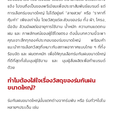
แจ้ง ไปจนถึงเป็นของพรีเมียมเพื่อประชาสัมพันธ์แบรนด์ แต่
การเลือกร่มขนาดใหญ่ ไม่ได้อยู่แค่ “ลายสวย” หรือ “ราคาที่
คุ้มค่า” เพียงเท่านั้น โดยวัสดุแต่ละส่วนของร่ม ทั้ง ผ้า, โครง,
มือจับ ล้วนมีผลต่ออายุการใช้งาน น้ำหนัก ความทนแดดทน
ฝน และ ภาพลักษณ์ของผู้ใช้โดยตรง ดังนั้นบทความนี้จะพา
คุณเจาะลึกทุกองค์ประกอบของร่มขนาดใหญ่ พร้อมคำ
แนะนำการเลือกวัสดุที่เหมาะกับสภาพอากาศแบบไทย ๆ ที่ทั้ง
ร้อนจัด และ ฝนตกหนัก เพื่อให้คุณเลือกร่มกันฝนขนาดใหญ่
ที่ดีที่สุดทั้งในมุมผู้ใช้งาน และ มุมผู้สั่งผลิตเพื่อทำแบรนด์
ด้วย
ทำไมต้องใส่ใจเรื่องวัสดุของร่มกันฝน
ขนาดใหญ่?
ร่มกันฝนขนาดใหญ่นั้นแตกต่างจากร่มพับ หรือ ร่มทั่วๆไปใน
หลายๆประเด็น เช่น