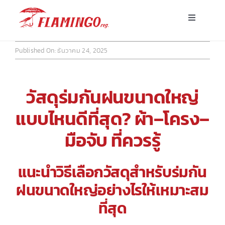
Skip
Toggle
to
Navigatio
content
หน้าแรก
Published On: ธันวาคม 24, 2025
ร่มพร้อมส่ง
วัสดุร่มกันฝนขนาดใหญ่
ร่มโฆษณาสั่งผลิต
แบบไหนดีที่สุด? ผ้า–โครง–
มือจับ ที่ควรรู้
ร่มอื่นๆ
แนะนำวิธีเลือกวัสดุสำหรับร่มกัน
ขาตั้ง
ฝนขนาดใหญ่อย่างไรให้เหมาะสม
ที่สุด
บทความ