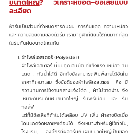
ขนาดใหญ่
? วิเคราะห์ข้อดี–ข้อเสียแบบ
ละเอียด
ผ้าร่มเป็นส่วนที่กำหนดการกันฝน การกันแดด ความเหนียว
และ ความสวยงามของตัวร่ม เรามาดูผ้าที่นิยมใช้กันมากที่สุด
ในร่มกันฝนขนาดใหญ่กัน
ผ้าโพลีเอสเตอร์ (Polyester)
ผ้าโพลีเอสเตอร์ นั้นมีคุณสมบัติ ที่แข็งแรง เหนียว ทน
แดด , กันน้ำได้ดี อีกทั้งยังสามารถพิมพ์ลายได้ชัดใน
ราคาที่เหมาะสม ซึ่งข้อดีของผ้าโพลีเอสเตอร์ คือ มี
ความทนการใช้งานกลางแจ้งได้ดี , ผ้าไม่ขาดง่าย จึง
เหมาะกับร่มกันฝนขนาดใหญ่ ร่มพรีเมียม และ ร่ม
กอล์ฟ
แต่ก็มีข้อเสียที่ถ้าไม่ได้เคลือบ UV เพิ่ม ผ้าอาจซีดเมื่อ
โดนแดดจัดหลายๆเดือนได้ จึงเหมาะสำหรับผู้ใช้ทั่วไป,
โรงแรม, องค์กรที่ผลิตร่มกันฝนขนาดใหญ่เป็นของ