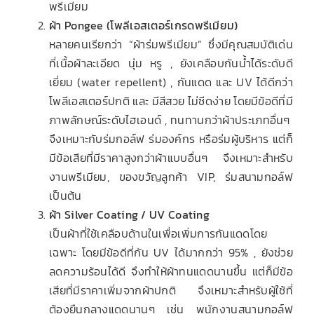
พรีเมียม
ผ้า Pongee (โพลีเอสเตอร์เกรดพรีเมียม)
หลายคนเรียกว่า “ผ้าร่มพรีเมียม” ซึ่งมีคุณสมบัติเด่น
ที่เนื้อผ้าละเอียด นุ่ม หรู , ยังเคลือบกันน้ำได้ระดับดี
เยี่ยม (water repellent) , กันแดด และ UV ได้ดีกว่า
โพลีเอสเตอร์ปกติ และ มีสีสวย ไม่ซีดง่าย โดยมีข้อดีที่มี
ภาพลักษณ์ระดับไฮเอนด์ , ทนทานกว่าผ้าประเภทอื่นๆ
จึงเหมาะกับร่มกอล์ฟ ร่มองค์กร หรือร่มผู้บริหาร แต่ก็
มีข้อเสียที่มีราคาสูงกว่าผ้าแบบอื่นๆ จึงเหมาะสำหรับ
งานพรีเมียม, ของขวัญลูกค้า VIP, ร่มสนามกอล์ฟ
เป็นต้น
ผ้า Silver Coating / UV Coating
เป็นผ้าที่ใช้เคลือบด้านในเพื่อเพิ่มการกันแดดโดย
เฉพาะ โดยมีข้อดีที่กัน UV ได้มากกว่า 95% , ยังช่วย
ลดความร้อนได้ดี จึงทำให้ผ้าทนแดดนานขึ้น แต่ก็มีข้อ
เสียที่มีราคาเพิ่มจากผ้าปกติ จึงเหมาะสำหรับผู้ใช้ที่
ต้องยืนกลางแดดนานๆ เช่น พนักงานสนามกอล์ฟ