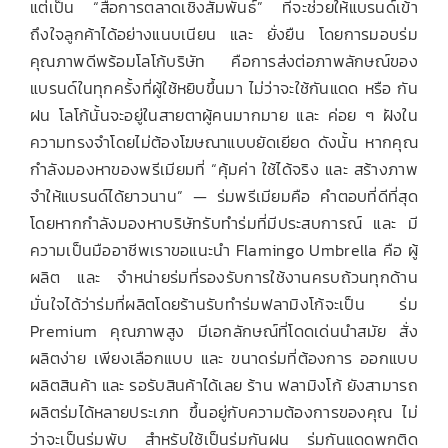
แต่เป็น “สื่อการตลาดเชิงสัมพันธ์” ที่จะช่วยให้แบรนด์เข้า
ถึงใจลูกค้าได้อย่างแนบเนียน และ ยั่งยืน โดยการมอบร่ม
คุณภาพดีพร้อมโลโก้บริษัท คือการส่งต่อภาพลักษณ์ของ
แบรนด์ในทุกครั้งที่ผู้ใช้หยิบขึ้นมา ไม่ว่าจะใช้กันแดด หรือ กัน
ฝน โลโก้นั้นจะอยู่ในสายตาผู้คนมากมาย และ ค่อย ๆ ฝังใน
ความทรงจำโดยไม่ต้องโฆษณาแบบยัดเยียด ดังนั้น หากคุณ
กำลังมองหาของพรีเมียมที่ “คุ้มค่า ใช้ได้จริง และ สร้างภาพ
จำให้แบรนด์ได้ยาวนาน” — ร่มพรีเมียมคือ คำตอบที่ดีที่สุด
โดยหากกำลังมองหาบริษัทรับทำร่มที่มีประสบการณ์ และ มี
ความเป็นมืออาชีพเราขอแนะนำ Flamingo Umbrella คือ ผู้
ผลิต และ จำหน่ายร่มที่รองรับการใช้งานครบถ้วนทุกด้าน
มั่นใจได้ว่าร่มที่ผลิตโดยร้านรับทำร่มฟลามิงโก้จะเป็น ร่ม
Premium คุณภาพสูง มีเอกลักษณ์ที่โดดเด่นนำสมัย สั่ง
ผลิตง่าย เพียงเลือกแบบ และ ขนาดร่มที่ต้องการ ออกแบบ
ผลิตสินค้า และ รอรับสินค้าได้เลย ร้าน ฟลามิงโก้ ยังสามารถ
ผลิตร่มได้หลายประเภท ขึ้นอยู่กับความต้องการของคุณ ไม่
ว่าจะเป็นร่มพับ สำหรับใช้เป็นร่มกันฝน ร่มกันแดดพกติด